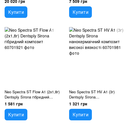
20 020 грн
7 509 грн
Купити
Купити
Neo Spectra ST Flow А1 (2х1,8г)
Neo Spectra ST HV А1 (3г)
Dentsply Sirona гібридний
Dentsply Sirona
композит
нанокермаічний композит
1 581 грн
1 321 грн
високої вязкості
Купити
Купити