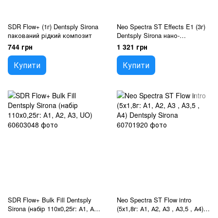
SDR Flow+ (1г) Dentsply Sirona
Neo Spectra ST Effects E1 (3г)
пакований рідкий композит
Dentsply Sirona нано-
керамічний композит
744 грн
1 321 грн
Купити
Купити
SDR Flow+ Bulk Fill Dentsply
Neo Spectra ST Flow intro
Sirona (набір 110х0,25г: А1, А2,
(5х1,8г: А1, А2, А3 , А3,5 , А4)
А3, UO)
Dentsply Sirona