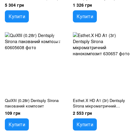
Sirona
гібрид
5 304 грн
1 326 грн
Купити
Купити
QuiXfil (0.28г) Dentsply Sirona
Esthet.X HD A1 (3г) Dentsply
пакований композит
Sirona мікроматричний
нанокомпозит
109 грн
2 553 грн
Купити
Купити