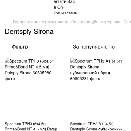
Терапевтична стоматологія
Реставраційні матеріали
Den
Dentsply Sirona
Фільтр
За популярністю
Spectrum TPH3 (6х4.5г;
Spectrum TPH3 A1 (4,5г)
Prime&Bond NT 4.5 мл) Detsply
Dentsply Sirona субмікронний