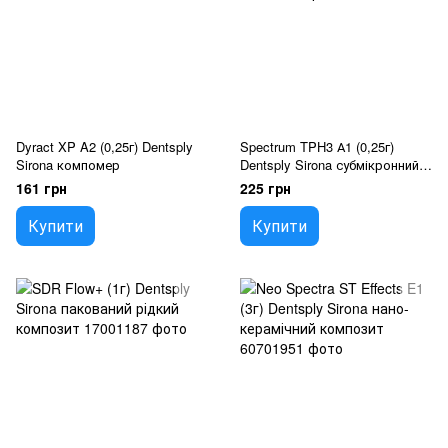
Dyract XP A2 (0,25г) Dentsply
Spectrum TPH3 А1 (0,25г)
Sirona компомер
Dentsply Sirona субмікронний
гібрид
161 грн
225 грн
Купити
Купити