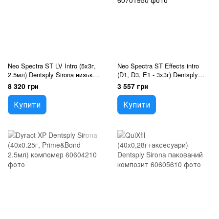
Neo Spectra ST LV Intro (5x3г,
Neo Spectra ST Effects intro
2.5мл) Dentsply Sirona низької
(D1, D3, E1 - 3x3г) Dentsply
вязкості
Sirona нано-керамічний
8 320 грн
3 557 грн
композит
Купити
Купити