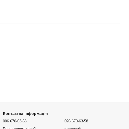
Контактна інформація
096 670-63-58
096 670-63-58
stomasvit
Передзвонити вам?