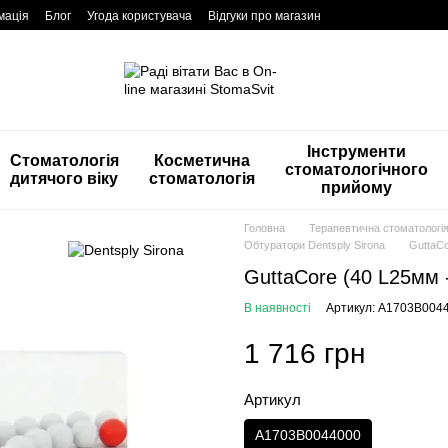
мація
Блог
Угода користувача
Відгуки про магазин
Інструменти
Стоматологія
Косметична
стоматологічного
дитячого віку
стоматологія
прийому
Головна
Терапевтична стоматологі
Обтуратори Dentsply Sirona
GuttaCo
GuttaCore (40 L25мм -
В наявності
Артикул: A1703B004
1 716 грн
Артикул
A1703B0044000