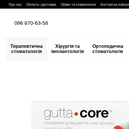
Перейти до основного контенту
Про нас
Оплата і доставка
Обмін та повернення
Контактна інфор
096 670-63-58
Терапевтична
Хірургія та
Ортопедична
стоматологія
імплантологія
стоматологія