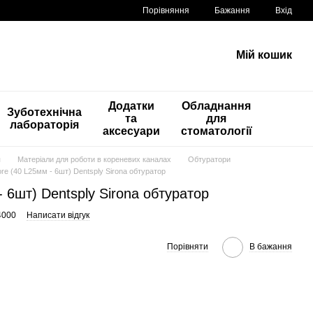
Порівняння
Бажання
Вхід
Мій кошик
Додатки
Обладнання
Зуботехнічна
та
для
лабораторія
аксесуари
стоматології
я
Матеріали для роботи в кореневих каналах
Обтуратори
re (40 L25мм - 6шт) Dentsply Sirona обтуратор
 6шт) Dentsply Sirona обтуратор
4000
Написати відгук
Порівняти
В бажання