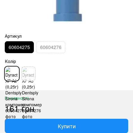
Артикул
60604275
60604276
Колір
В наявності
161 грн
Купити