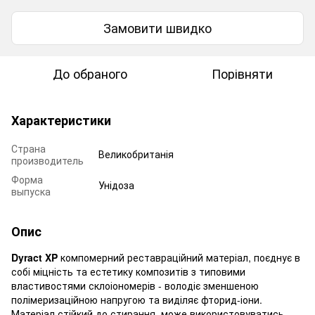
Замовити швидко
До обраного
Порівняти
Характеристики
Страна
Великобританія
производитель
Форма
Унідоза
выпуска
Опис
Dyract XP
компомерний реставраційний матеріал, поєднує в
собі міцність та естетику композитів з типовими
властивостями склоіономерів - володіє зменшеною
полімеризаційною напругою та виділяє фторид-іони.
Матеріал стійкий до стирання, може використовуватись