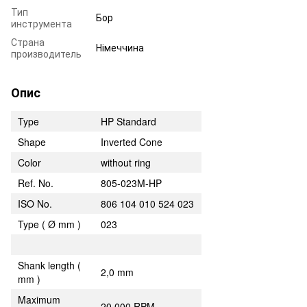
Тип
Бор
инструмента
Страна
Німеччина
производитель
Опис
Type
HP Standard
Shape
Inverted Cone
Color
without ring
Ref. No.
805-023M-HP
ISO No.
806 104 010 524 023
Type ( Ø mm )
023
Shank length (
2,0 mm
mm )
Maximum
20,000 RPM