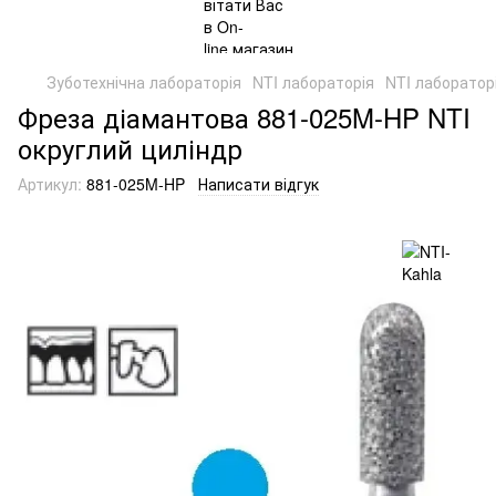
Зуботехнічна лабораторія
NTI лабораторія
NTI лабораторі
Фреза діамантова 881-025M-HP NTI
округлий циліндр
Артикул:
881-025M-HP
Написати відгук