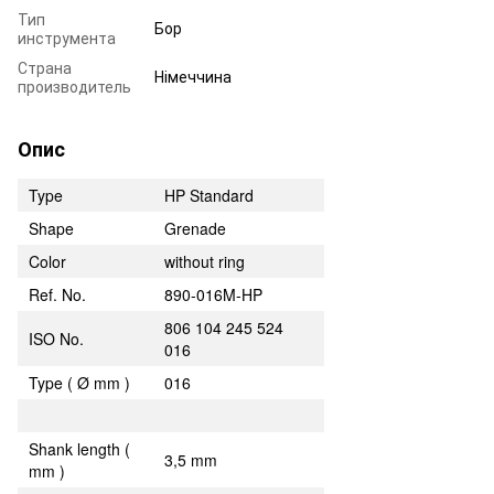
Тип
Бор
инструмента
Страна
Німеччина
производитель
Опис
Type
HP Standard
Shape
Grenade
Color
without ring
Ref. No.
890-016M-HP
806 104 245 524
ISO No.
016
Type ( Ø mm )
016
Shank length (
3,5 mm
mm )