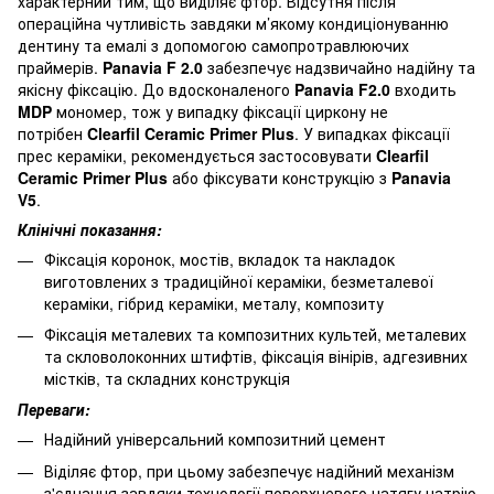
характерний тим, що виділяє фтор. Відсутня після
операційна чутливість завдяки м’якому кондиціонуванню
дентину та емалі з допомогою самопротравлюючих
праймерів.
Panavia F 2.0
забезпечує надзвичайно надійну та
якісну фіксацію. До вдосконаленого
Panavia F2.0
входить
MDP
мономер, тож у випадку фіксації циркону не
потрібен
Clearfil Ceramic Primer Plus
. У випадках фіксації
прес кераміки, рекомендується застосовувати
Clearfil
Ceramic Primer Plus
або фіксувати конструкцію з
Panavia
V5
.
Клінічні показання:
Фіксація коронок, мостів, вкладок та накладок
виготовлених з традиційної кераміки, безметалевої
кераміки, гібрид кераміки, металу, композиту
Фіксація металевих та композитних культей, металевих
та скловолоконних штифтів, фіксація вінірів, адгезивних
містків, та складних конструкція
Переваги:
Надійний універсальний композитний цемент
Віділяє фтор, при цьому забезпечує надійний механізм
з'єднання завдяки технології поверхневого натягу натрію