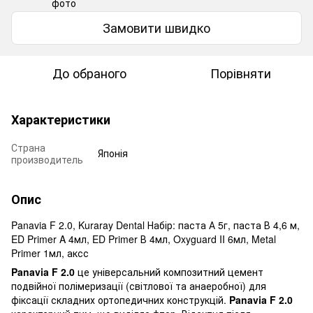
Замовити швидко
До обраного
Порівняти
Характеристики
Страна
Японія
производитель
Опис
Panavia F 2.0, Kuraray Dental Набір: паста А 5г, паста В 4,6 м,
ED Primer A 4мл, ED Primer В 4мл, Oxyguard II 6мл, Metal
Primer 1мл, аксс
Panavia F 2.0
це універсальний композитний цемент
подвійної полімеризації (світлової та анаеробної) для
фіксації складних ортопедичних конструкцій.
Panavia F 2.0