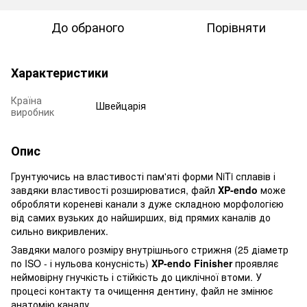
До обраного
Порівняти
Характеристики
Країна
Швейцарія
виробник
Опис
Грунтуючись на властивості пам'яті форми NiTi сплавів і
завдяки властивості розширюватися, файл
XP-endo
може
обробляти кореневі канали з дуже складною морфологією
від самих вузьких до найширших, від прямих каналів до
сильно викривлених.
Завдяки малого розміру внутрішнього стрижня (25 діаметр
по ISO - і нульова конусність)
XP-endo Finisher
проявляє
неймовірну гнучкість і стійкість до циклічної втоми. У
процесі контакту та очищення дентину, файл не змінює
анатомію каналу.