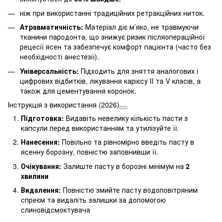
ніж при використанні традиційних ретракційних ниток.
Атравматичність:
Матеріал діє м’яко, не травмуючи
тканини пародонта, що знижує ризик післяопераційної
рецесії ясен та забезпечує комфорт пацієнта (часто без
необхідності анестезії).
Універсальність:
Підходить для зняття аналогових і
цифрових відбитків, лікування карієсу II та V класів, а
також для цементування коронок.
Інструкція з використання (2026)
Підготовка:
Видавіть невелику кількість пасти з
капсули перед використанням та утилізуйте її.
Нанесення:
Повільно та рівномірно введіть пасту в
ясенну борозну, повністю заповнивши її.
Очікування:
Залиште пасту в борозні мінімум на
2
хвилини
Видалення:
Повністю змийте пасту водоповітряним
спреєм та видаліть залишки за допомогою
слиновідсмоктувача