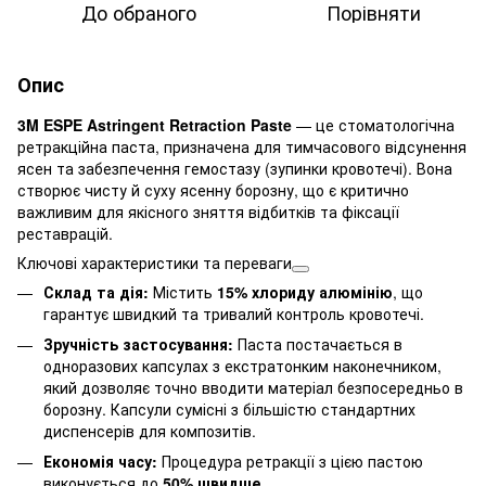
До обраного
Порівняти
Опис
3M ESPE Astringent Retraction Paste
— це стоматологічна
ретракційна паста, призначена для тимчасового відсунення
ясен та забезпечення гемостазу (зупинки кровотечі). Вона
створює чисту й суху ясенну борозну, що є критично
важливим для якісного зняття відбитків та фіксації
реставрацій.
Ключові характеристики та переваги
Склад та дія:
Містить
15% хлориду алюмінію
, що
гарантує швидкий та тривалий контроль кровотечі.
Зручність застосування:
Паста постачається в
одноразових капсулах з екстратонким наконечником,
який дозволяє точно вводити матеріал безпосередньо в
борозну. Капсули сумісні з більшістю стандартних
диспенсерів для композитів.
Економія часу:
Процедура ретракції з цією пастою
виконується до
50% швидше
,