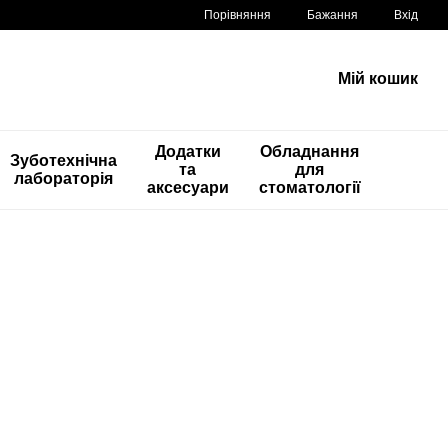
Порівняння
Бажання
Вхід
Мій кошик
Додатки
Обладнання
Зуботехнічна
та
для
лабораторія
аксесуари
стоматології