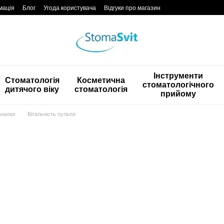
мація
Блог
Угода користувача
Відгуки про магазин
Інструменти
Стоматологія
Косметична
стоматологічного
дитячого віку
стоматологія
прийому
аналах
Вітальність пульпи