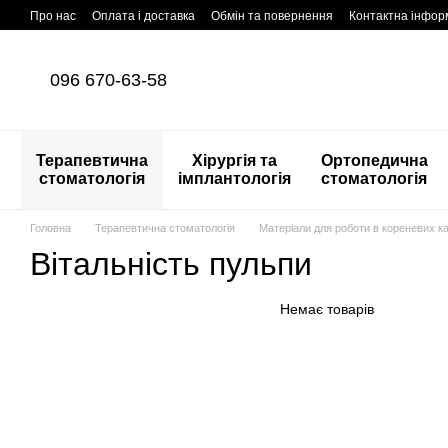
Перейти до основного контенту
Про нас
Оплата і доставка
Обмін та повернення
Контактна інфор
096 670-63-58
Терапевтична
Хірургія та
Ортопедична
стоматологія
імплантологія
стоматологія
Головна
Терапевтична стоматологія
Матеріали для роботи в кореневих к
Вітальність пульпи
Немає товарів