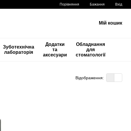
Порівняння
Бажання
Вхід
Мій кошик
Додатки
Обладнання
Зуботехнічна
та
для
лабораторія
аксесуари
стоматології
Відображення: