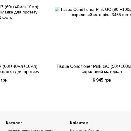
ll7 (60г+40мл+10мл)
Tissue Conditioner Pink GC (90г+100
дкладка для протезу
акриловий матеріал
 грн
6 945 грн
Каталог
Клієнтам
Терапевтична стоматологія
Вхід до кабінету