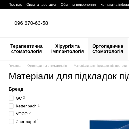
Перейти до основного контенту
Про нас
Оплата і доставка
Обмін та повернення
Контактна інфор
096 670-63-58
Терапевтична
Хірургія та
Ортопедична
стоматологія
імплантологія
стоматологія
Головна
Ортопедична стоматологія
Матеріали для підкладок під протези
Матеріали для підкладок пі
Бренд
2
GС
1
Kettenbach
2
VOCO
1
Zhermapol