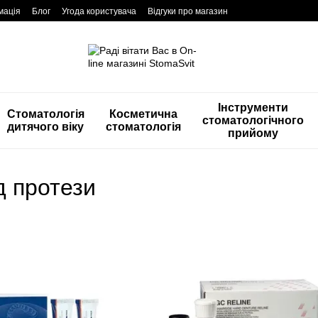
мація
Блог
Угода користувача
Відгуки про магазин
Інструменти
Стоматологія
Косметична
стоматологічного
дитячого віку
стоматологія
прийому
д протези