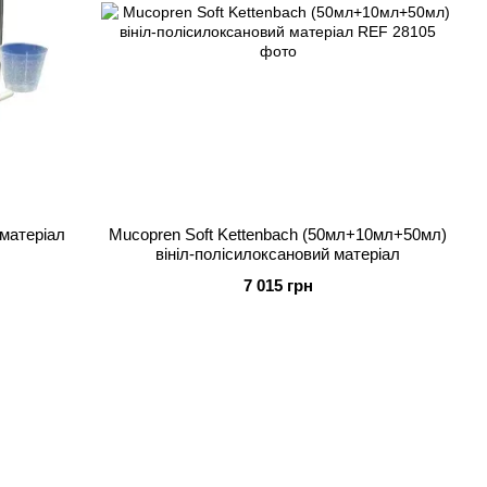
 матеріал
Mucopren Soft Kettenbach (50мл+10мл+50мл)
вініл-полісилоксановий матеріал
7 015 грн