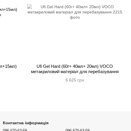
мл+15мл)
Ufi Gel Hard (60г+ 40мл+ 20мл) VOCO
метакриловий матеріал для перебазування
6 625 грн
Контактна інформація
096 670-63-58
096 670-63-58