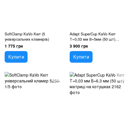
SoftClamp KaVo Kerr (5
Adapt SuperCup KaVo Kerr
універсальних кламерів)
Т=0,03 мм В=5мм (50 шт)
матриці на котушках
1 775 грн
3 900 грн
Купити
Купити