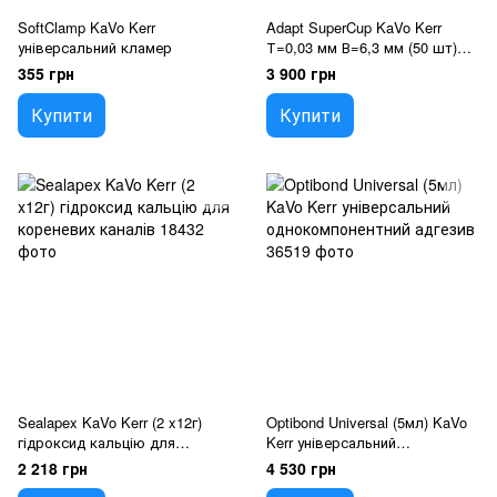
SoftClamp KaVo Kerr
Adapt SuperCup KaVo Kerr
універсальний кламер
Т=0,03 мм В=6,3 мм (50 шт)
матриці на котушках
355 грн
3 900 грн
Купити
Купити
Sealapex KaVo Kerr (2 x12г)
Optibond Universal (5мл) KaVo
гідроксид кальцію для
Kerr універсальний
кореневих каналів
однокомпонентний адгезив
2 218 грн
4 530 грн