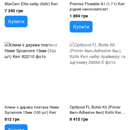
MaxCem Elite набір (5х5г) Kerr
Premise Flowable A1 (1,7 г) Kerr
рідкий нанокомпозит
7 240 грн
1 894 грн
Купити
Купити
Клини з дерева платана Hawe
Optibond FL Bottle Kit (Primer
Sycamore 13мм (100 шт) Kerr
8мл+Adhesive 8мл) KaVo Kerr
набір праймеру та адгезиву
612 грн
9 415 грн
Купити