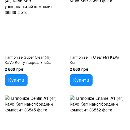
Harmonize Super Clear (4г)
Harmonize Tr Clear (4г) KaVo
KaVo Kerr універсальний
Kerr
композит
2 660 грн
2 660 грн
Купити
Купити