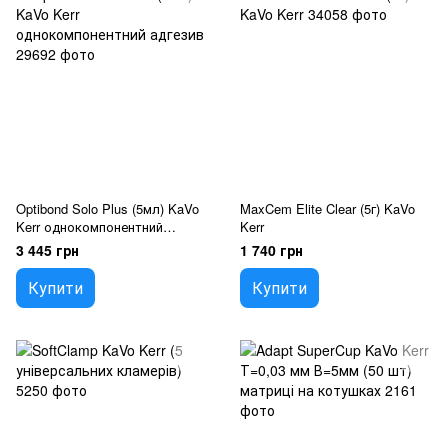
Optibond Solo Plus (5мл) KaVo
MaxCem Elite Clear (5г) KaVo
Kerr однокомпонентний
Kerr
адгезив
3 445 грн
1 740 грн
Купити
Купити