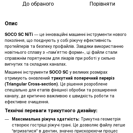
До обраного
Порівняти
Опис
SOCO SC NiTi
— це інноваційні машинні інструменти нового
покоління, що поєднують у собі ріжучу ефективність
протейперів та безпеку профайлів. Завдяки використанню
новітнього сплаву з «пам’яттю форми», ці файли стали
справжнім порятунком для лікарів при роботі у сильно
вигнутих та складних каналах.
Машинні інструменти
SOCO SC
у великих розмірах
отримують оновлений
трикутний поперечний переріз
(Triangular Cross-section)
. Це рішення розроблене
спеціально для етапів фінішної обробки та розширення
каналу, де критично важливою є швидкість роботи та
ефективне очищення.
Технічні переваги трикутного дизайну:
Максимальна ріжуча здатність:
Трикутна геометрія
створює гостріші ріжучі грані. Це дозволяє файлу легше
"вгризатися" в дентин, значно прискорюючи процес