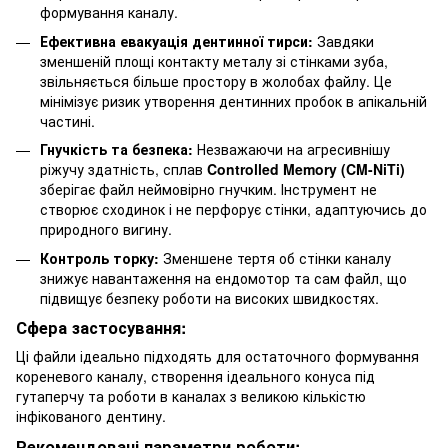
формування каналу.
Ефективна евакуація дентинної тирси:
Завдяки
зменшеній площі контакту металу зі стінками зуба,
звільняється більше простору в жолобах файлу. Це
мінімізує ризик утворення дентинних пробок в апікальній
частині.
Гнучкість та безпека:
Незважаючи на агресивнішу
ріжучу здатність, сплав
Controlled Memory (CM-NiTi)
зберігає файл неймовірно гнучким. Інструмент не
створює сходинок і не перфорує стінки, адаптуючись до
природного вигину.
Контроль торку:
Зменшене тертя об стінки каналу
знижує навантаження на ендомотор та сам файл, що
підвищує безпеку роботи на високих швидкостях.
Сфера застосування:
Ці файли ідеально підходять для остаточного формування
кореневого каналу, створення ідеального конуса під
гутаперчу та роботи в каналах з великою кількістю
інфікованого дентину.
Рекомендовані параметри роботи: