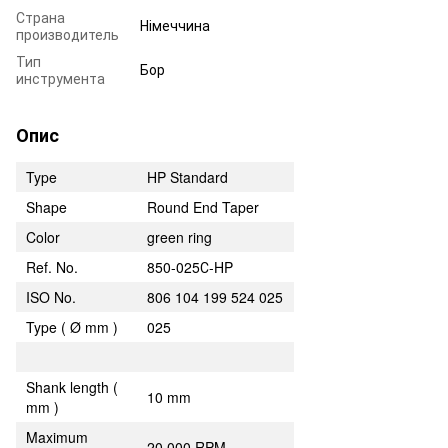
Страна
Німеччина
производитель
Тип
Бор
инструмента
Опис
Type
HP Standard
Shape
Round End Taper
Color
green ring
Ref. No.
850-025С-HP
ISO No.
806 104 199 524 025
Type ( Ø mm )
025
Shank length (
10 mm
mm )
Maximum
20,000 RPM