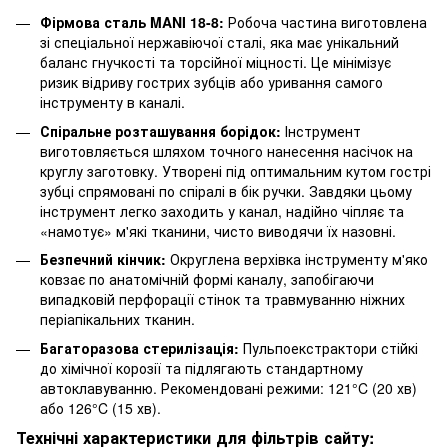
Фірмова сталь MANI 18-8:
Робоча частина виготовлена
зі спеціальної нержавіючої сталі, яка має унікальний
баланс гнучкості та торсійної міцності. Це мінімізує
ризик відриву гострих зубців або уривання самого
інструменту в каналі.
Спіральне розташування борідок:
Інструмент
виготовляється шляхом точного нанесення насічок на
круглу заготовку. Утворені під оптимальним кутом гострі
зубці спрямовані по спіралі в бік ручки. Завдяки цьому
інструмент легко заходить у канал, надійно чіпляє та
«намотує» м'які тканини, чисто виводячи їх назовні.
Безпечний кінчик:
Округлена верхівка інструменту м'яко
ковзає по анатомічній формі каналу, запобігаючи
випадковій перфорації стінок та травмуванню ніжних
періапікальних тканин.
Багаторазова стерилізація:
Пульпоекстрактори стійкі
до хімічної корозії та підлягають стандартному
автоклавуванню. Рекомендовані режими: 121°C (20 хв)
або 126°C (15 хв).
Технічні характеристики для фільтрів сайту: