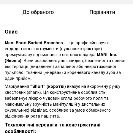
До обраного
Порівняти
Опис
Mani Short Barbed Broaches
— це професійні ручні
ендодонтичні інструменти (пульпоекстрактори)
преміумкласу від визнаного світового лідера
MANI, Inc.
(Японія)
. Вони розроблені для швидкої, безпечної та повної
екстирпації (видалення) запаленої або некротизованої
пульпової тканини («нерва») з кореневого каналу зуба за
один прийом.
Маркування
"Short" (короткі)
вказує на вкорочену ручку-
хвостовик (shank). Ця конструктивна особливість
забезпечує лікарю чудовий огляд робочого поля та
максимальну зручність маніпуляцій у дистальних
(жувальних) відділах, особливо за умов обмеженого
відкривання рота пацієнта.
Технологічні переваги та конструктивні
особливості: