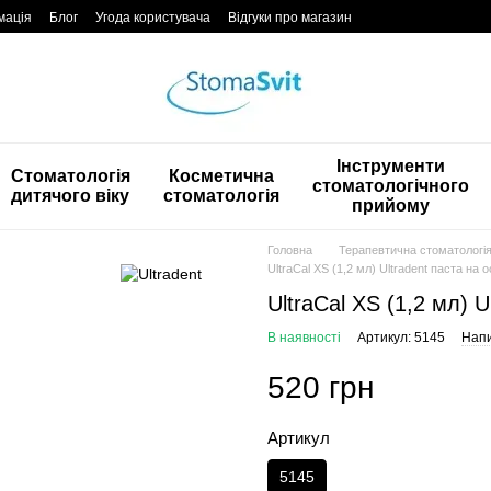
мація
Блог
Угода користувача
Відгуки про магазин
Інструменти
Стоматологія
Косметична
стоматологічного
дитячого віку
стоматологія
прийому
Головна
Терапевтична стоматологі
UltraCal XS (1,2 мл) Ultradent паста на 
UltraCal XS (1,2 мл) U
В наявності
Артикул: 5145
Напи
520 грн
Артикул
5145