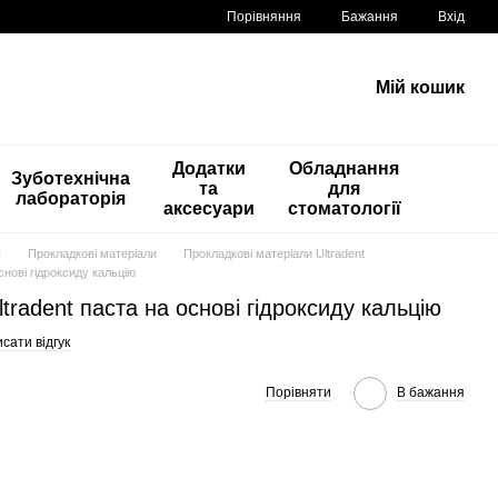
Порівняння
Бажання
Вхід
Мій кошик
Додатки
Обладнання
Зуботехнічна
та
для
лабораторія
аксесуари
стоматології
я
Прокладкові матеріали
Прокладкові матеріали Ultradent
основі гідроксиду кальцію
ltradent паста на основі гідроксиду кальцію
сати відгук
Порівняти
В бажання