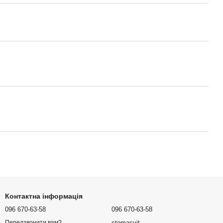
Контактна інформація
096 670-63-58
096 670-63-58
stomasvit
Передзвонити вам?