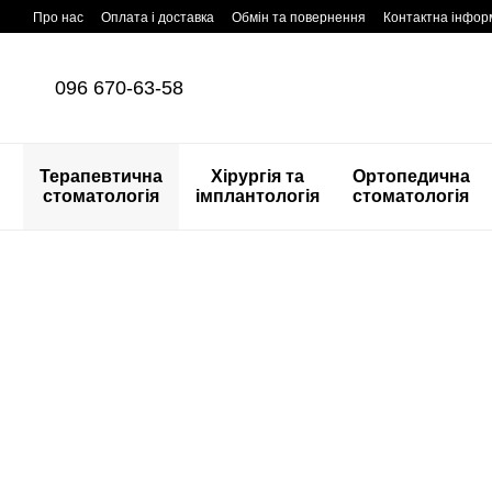
Перейти до основного контенту
Про нас
Оплата і доставка
Обмін та повернення
Контактна інфор
096 670-63-58
Терапевтична
Хірургія та
Ортопедична
стоматологія
імплантологія
стоматологія